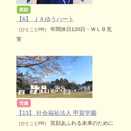
【6】 ＪＡゆうハート
年間休日120日・ＷＬＢ充
［ひとことPR］
実
【13】 社会福祉法人 甲賀学園
笑顔あふれる未来のために
［ひとことPR］