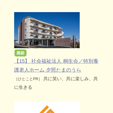
【15】 社会福祉法人 桐生会／特別養
護老人ホーム 夕照たまのうら
共に笑い、共に楽しみ、共
［ひとことPR］
に生きる