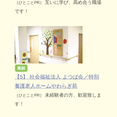
互いに学び、高め合う職場
［ひとことPR］
です！
【5】 社会福祉法人 よつば会／特別
養護老人ホームやわらぎ苑
未経験者の方、歓迎致しま
［ひとことPR］
す！