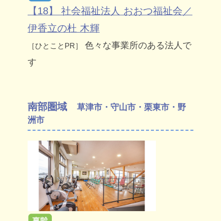
【18】 社会福祉法人 おおつ福祉会／
伊香立の杜 木輝
色々な事業所のある法人で
［ひとことPR］
す
南部圏域
草津市・守山市・栗東市・野
洲市