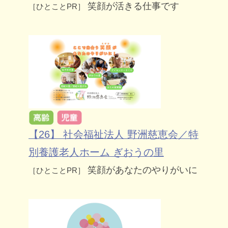
笑顔が活きる仕事です
［ひとことPR］
【26】 社会福祉法人 野洲慈恵会／特
別養護老人ホーム ぎおうの里
笑顔があなたのやりがいに
［ひとことPR］