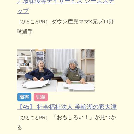
／放課後等デイサービス シーズステ
ップ
ダウン症児ママ×元プロ野
［ひとことPR］
球選手
【45】 社会福祉法人 美輪湖の家大津
「おもしろい！」が見つか
［ひとことPR］
る