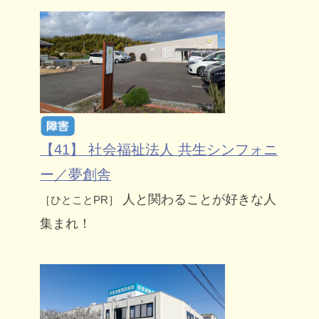
【41】 社会福祉法人 共生シンフォニ
ー／夢創舎
人と関わることが好きな人
［ひとことPR］
集まれ！