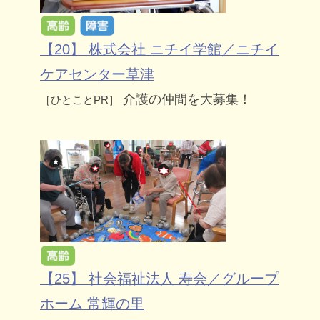
【20】 株式会社 ニチイ学館／ニチイ
ケアセンター草津
介護の仲間を大募集！
［ひとことPR］
【25】 社会福祉法人 寿会／グループ
ホーム 常輝の里