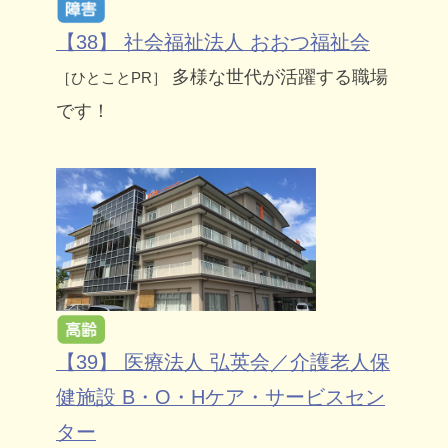
【38】 社会福祉法人 おおつ福祉会
多様な世代が活躍する職場
［ひとことPR］
です！
【39】 医療法人 弘英会／介護老人保
健施設 B・O・Hケア・サービスセン
ター