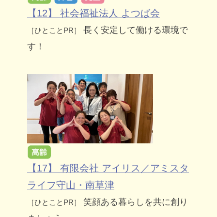
【12】 社会福祉法人 よつば会
長く安定して働ける環境で
［ひとことPR］
す！
【17】 有限会社 アイリス／アミスタ
ライフ守山・南草津
笑顔ある暮らしを共に創り
［ひとことPR］