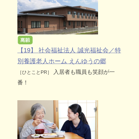
【19】 社会福祉法人 誠光福祉会／特
別養護老人ホーム えんゆうの郷
入居者も職員も笑顔が一
［ひとことPR］
番！