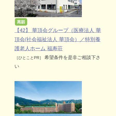
【42】 華頂会グループ（医療法人 華
頂会/社会福祉法人 華頂会）／特別養
護老人ホーム 福寿荘
希望条件を是非ご相談下さ
［ひとことPR］
い