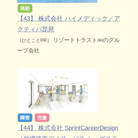
【43】 株式会社 ハイメディック／ア
クティバ琵琶
リゾートトラスト㈱のグル
［ひとことPR］
ープ会社
【44】 株式会社 SprintCareerDesign