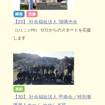
【23】 社会福祉法人 瑠璃光会
ゼロからのスタートを応援
［ひとことPR］
します
【30】 社会福祉法人 甲南会／特別養