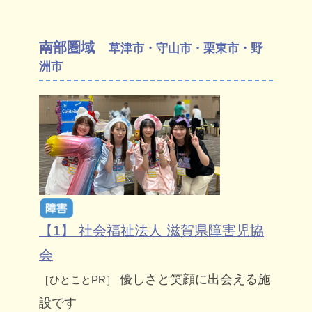
南部圏域
草津市・守山市・栗東市・野
洲市
【1】 社会福祉法人 滋賀県障害児協
会
優しさと笑顔に出会える施
［ひとことPR］
設です