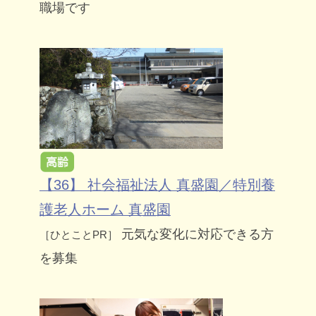
職場です
【36】 社会福祉法人 真盛園／特別養
護老人ホーム 真盛園
元気な変化に対応できる方
［ひとことPR］
を募集